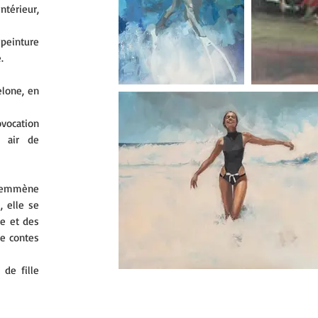
térieur,
 peinture
.
elone, en
ovocation
 air de
s emmène
 elle se
ce et des
de contes
de fille