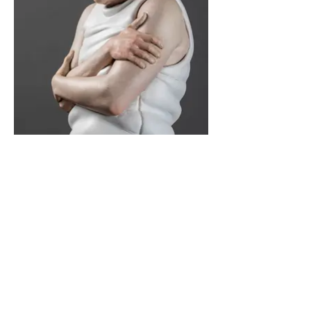
Samuel Salcedo est né en 1975, à
Barcelone en Espagne.
Il étudie à la "Facultad de Bellas Artes",
l'université de Barcelone en 1998 et à "the
Manchester Metropolitan University
Department of Fine Art".
Samuel Salcedo représente la passion, la
violence et la soumission, les instincts
sombres et puissants. Ses travaux nous